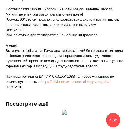
Состав платка: акрил + хлопок + небольшое добавление шерсти.
Мягкий, не электризуются, служит очень долго!
Размер: 90*180 см - можно использовать как шаль или палантин, как
шарф, как плед, как покрывало или даже как подстилку
Вес: 450 гр
Ручная стирка при температуре не больше 30 градусов
А ещё!
Вы можете побывать в Гималаях вместе с нами! Два сезона в год, когда
в Непале налаживается погода, мы организовываем туда много
путешествий: простые походы для новичков в горах, обзорные туры по
городам без гор и экспедиции в труднодоступные уголки.
При покупке платка ДАРИМ СКИДКУ 108$ на любое указанное по
ссылке путешествие:
https://mikluhotravel.com/trekking-v-nepale/
NAMASTE
Посмотрите ещё
NEW