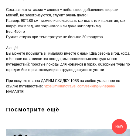
Состав платка: акрил + хлопок + небольшое добавление шерсти.
Мягкий, не электризуются, служит очень долго!
Размер: 90*180 см - можно использовать как шаль или палантин, как
шарф, как плед, как покрывало или даже как подстилку
Вес: 450 гр
Ручная стирка при температуре не больше 30 градусов
А ещё!
Вы можете побывать в Гималаях вместе с нами! Два сезона в год, когда
в Непале налаживается погода, мы организовываем туда много
путешествий: простые походы для новичков в горах, обзорные туры по
городам без гор и экспедиции в труднодоступные уголки.
При покупке платка ДАРИМ СКИДКУ 108$ на любое указанное по
ссылке путешествие:
https://mikluhotravel.com/trekking-v-nepale/
NAMASTE
Посмотрите ещё
NEW