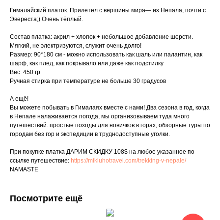
Гималайский платок. Прилетел с вершины мира— из Непала, почти с
Эвереста;) Очень тёплый.
Состав платка: акрил + хлопок + небольшое добавление шерсти.
Мягкий, не электризуются, служит очень долго!
Размер: 90*180 см - можно использовать как шаль или палантин, как
шарф, как плед, как покрывало или даже как подстилку
Вес: 450 гр
Ручная стирка при температуре не больше 30 градусов
А ещё!
Вы можете побывать в Гималаях вместе с нами! Два сезона в год, когда
в Непале налаживается погода, мы организовываем туда много
путешествий: простые походы для новичков в горах, обзорные туры по
городам без гор и экспедиции в труднодоступные уголки.
При покупке платка ДАРИМ СКИДКУ 108$ на любое указанное по
ссылке путешествие:
https://mikluhotravel.com/trekking-v-nepale/
NAMASTE
Посмотрите ещё