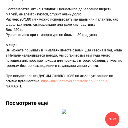
Состав платка: акрил + хлопок + небольшое добавление шерсти.
Мягкий, не электризуются, служит очень долго!
Размер: 90*180 см - можно использовать как шаль или палантин, как
шарф, как плед, как покрывало или даже как подстилку
Вес: 450 гр
Ручная стирка при температуре не больше 30 градусов
А ещё!
Вы можете побывать в Гималаях вместе с нами! Два сезона в год, когда
в Непале налаживается погода, мы организовываем туда много
путешествий: простые походы для новичков в горах, обзорные туры по
городам без гор и экспедиции в труднодоступные уголки.
При покупке платка ДАРИМ СКИДКУ 108$ на любое указанное по
ссылке путешествие:
https://mikluhotravel.com/trekking-v-nepale/
NAMASTE
Посмотрите ещё
NEW