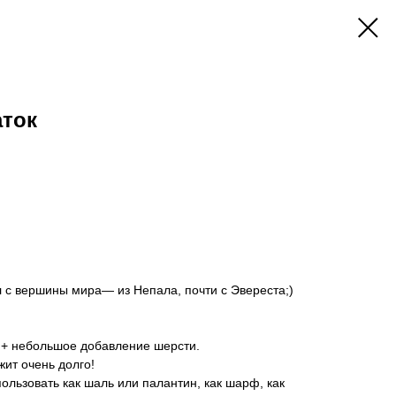
аток
 с вершины мира— из Непала, почти с Эвереста;)
к + небольшое добавление шерсти.
жит очень долго!
ользовать как шаль или палантин, как шарф, как