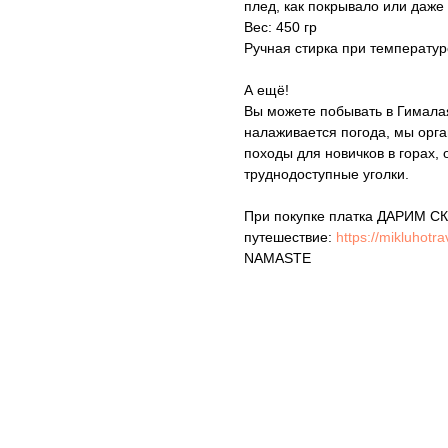
плед, как покрывало или даже 
Вес: 450 гр
Ручная стирка при температур
А ещё!
Вы можете побывать в Гималаях
налаживается погода, мы орга
походы для новичков в горах, 
труднодоступные уголки.
При покупке платка ДАРИМ СК
путешествие:
https://mikluhotr
NAMASTE