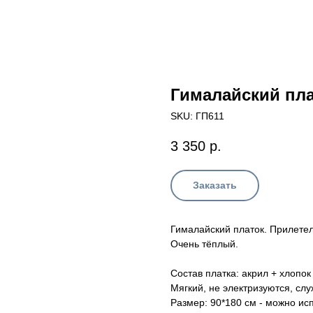
Гималайский пл
SKU:
ГП611
3 350
р.
Заказать
Гималайский платок. Прилетел
Очень тёплый.
Состав платка: акрил + хлопо
Мягкий, не электризуются, слу
Размер: 90*180 см - можно исп