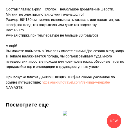
Состав платка: акрил + хлопок + небольшое добавление шерсти.
Мягкий, не электризуются, служит очень долго!
Размер: 90*180 см - можно использовать как шаль или палантин, как
шарф, как плед, как покрывало или даже как подстилку
Вес: 450 гр
Ручная стирка при температуре не больше 30 градусов
А ещё!
Вы можете побывать в Гималаях вместе с нами! Два сезона в год, когда
в Непале налаживается погода, мы организовываем туда много
путешествий: простые походы для новичков в горах, обзорные туры по
городам без гор и экспедиции в труднодоступные уголки.
При покупке платка ДАРИМ СКИДКУ 108$ на любое указанное по
ссылке путешествие:
https://mikluhotravel.com/trekking-v-nepale/
NAMASTE
Посмотрите ещё
NEW