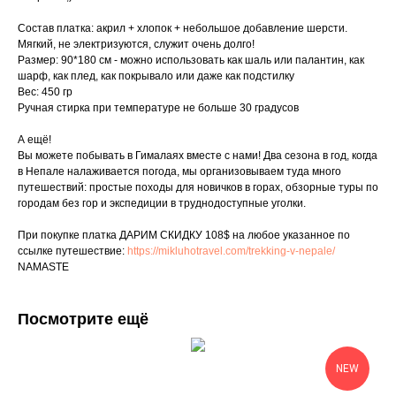
Состав платка: акрил + хлопок + небольшое добавление шерсти.
Мягкий, не электризуются, служит очень долго!
Размер: 90*180 см - можно использовать как шаль или палантин, как
шарф, как плед, как покрывало или даже как подстилку
Вес: 450 гр
Ручная стирка при температуре не больше 30 градусов
А ещё!
Вы можете побывать в Гималаях вместе с нами! Два сезона в год, когда
в Непале налаживается погода, мы организовываем туда много
путешествий: простые походы для новичков в горах, обзорные туры по
городам без гор и экспедиции в труднодоступные уголки.
При покупке платка ДАРИМ СКИДКУ 108$ на любое указанное по
ссылке путешествие:
https://mikluhotravel.com/trekking-v-nepale/
NAMASTE
Посмотрите ещё
NEW