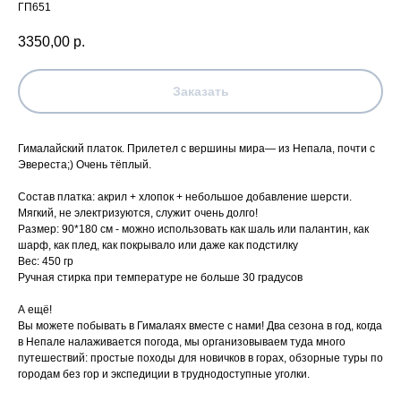
ГП651
3350,00
р.
Заказать
Гималайский платок. Прилетел с вершины мира— из Непала, почти с
Эвереста;) Очень тёплый.
Состав платка: акрил + хлопок + небольшое добавление шерсти.
Мягкий, не электризуются, служит очень долго!
Размер: 90*180 см - можно использовать как шаль или палантин, как
шарф, как плед, как покрывало или даже как подстилку
Вес: 450 гр
Ручная стирка при температуре не больше 30 градусов
А ещё!
Вы можете побывать в Гималаях вместе с нами! Два сезона в год, когда
в Непале налаживается погода, мы организовываем туда много
путешествий: простые походы для новичков в горах, обзорные туры по
городам без гор и экспедиции в труднодоступные уголки.