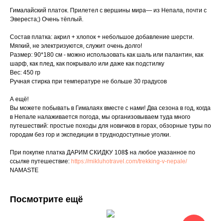
Гималайский платок. Прилетел с вершины мира— из Непала, почти с
Эвереста;) Очень тёплый.
Состав платка: акрил + хлопок + небольшое добавление шерсти.
Мягкий, не электризуются, служит очень долго!
Размер: 90*180 см - можно использовать как шаль или палантин, как
шарф, как плед, как покрывало или даже как подстилку
Вес: 450 гр
Ручная стирка при температуре не больше 30 градусов
А ещё!
Вы можете побывать в Гималаях вместе с нами! Два сезона в год, когда
в Непале налаживается погода, мы организовываем туда много
путешествий: простые походы для новичков в горах, обзорные туры по
городам без гор и экспедиции в труднодоступные уголки.
При покупке платка ДАРИМ СКИДКУ 108$ на любое указанное по
ссылке путешествие:
https://mikluhotravel.com/trekking-v-nepale/
NAMASTE
Посмотрите ещё