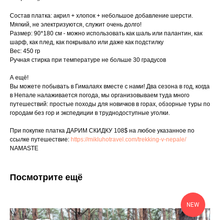
Состав платка: акрил + хлопок + небольшое добавление шерсти.
Мягкий, не электризуются, служит очень долго!
Размер: 90*180 см - можно использовать как шаль или палантин, как
шарф, как плед, как покрывало или даже как подстилку
Вес: 450 гр
Ручная стирка при температуре не больше 30 градусов
А ещё!
Вы можете побывать в Гималаях вместе с нами! Два сезона в год, когда
в Непале налаживается погода, мы организовываем туда много
путешествий: простые походы для новичков в горах, обзорные туры по
городам без гор и экспедиции в труднодоступные уголки.
При покупке платка ДАРИМ СКИДКУ 108$ на любое указанное по
ссылке путешествие:
https://mikluhotravel.com/trekking-v-nepale/
NAMASTE
Посмотрите ещё
NEW