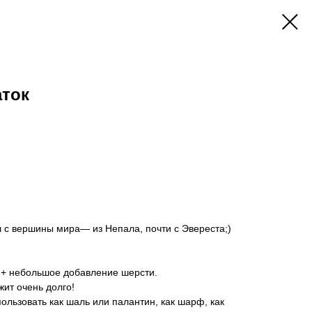
аток
 с вершины мира— из Непала, почти с Эвереста;)
к + небольшое добавление шерсти.
жит очень долго!
ользовать как шаль или палантин, как шарф, как