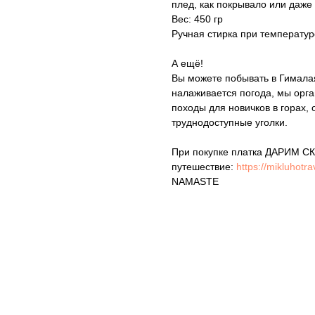
плед, как покрывало или даже 
Вес: 450 гр
Ручная стирка при температур
А ещё!
Вы можете побывать в Гималаях
налаживается погода, мы орга
походы для новичков в горах, 
труднодоступные уголки.
При покупке платка ДАРИМ СК
путешествие:
https://mikluhotr
NAMASTE