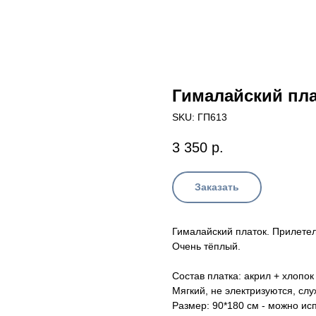
Гималайский пл
SKU:
ГП613
3 350
р.
Заказать
Гималайский платок. Прилетел
Очень тёплый.
Состав платка: акрил + хлопо
Мягкий, не электризуются, слу
Размер: 90*180 см - можно исп